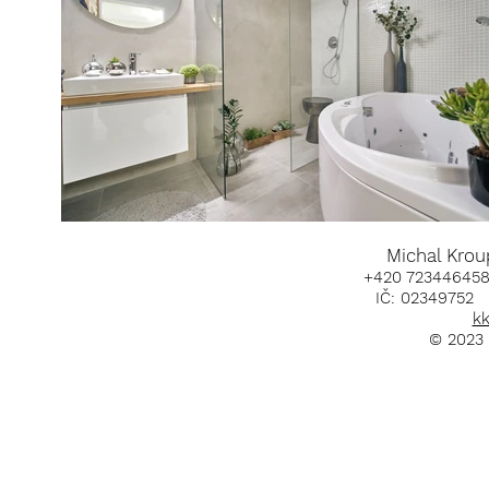
Micha
+420 72344
IČ: 0234
kk
© 2023 crea